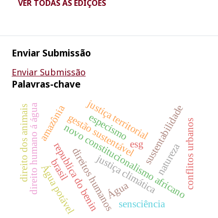
VER TODAS AS EDIÇÕES
Enviar Submissão
Enviar Submissão
Palavras-chave
justiça territorial
direito humano á água
amazônia
sustentabilidade
direito dos animais
especismo
gestão sustentável
conflitos urbanos
novo constitucionalismo africano
esg
republica do benin
natureza
direitos humanos
justiça climática
brasil
Água potável
Água
sensciência